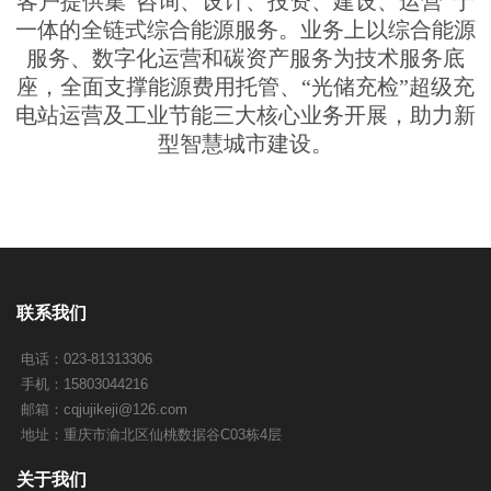
客户提供集“咨询、设计、投资、建设、运营”于
一体的全链式综合能源服务。业务上以综合能源
服务、数字化运营和碳资产服务为技术服务底
座，全面支撑能源费用托管、“光储充检”超级充
电站运营及工业节能三大核心业务开展，助力新
型智慧城市建设。
联系我们
电话：023-81313306
手机：15803044216
邮箱：
cqjujikeji@126.com
地址：重庆市渝北区仙桃数据谷C03栋4层
关于我们